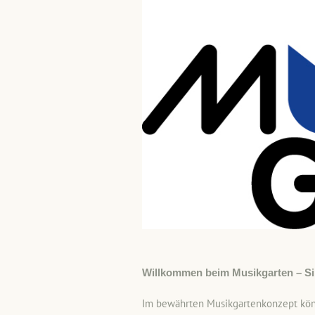
Willkommen beim Musikgarten – Sin
Im bewährten Musikgartenkonzept könn