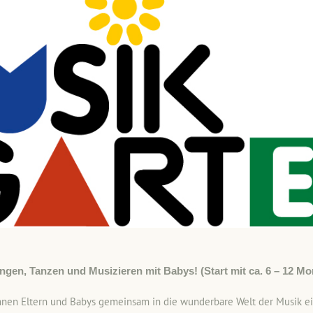
gen, Tanzen und Musizieren mit Babys! (Start mit ca. 6 – 12 Mo
en Eltern und Babys gemeinsam in die wunderbare Welt der Musik ein